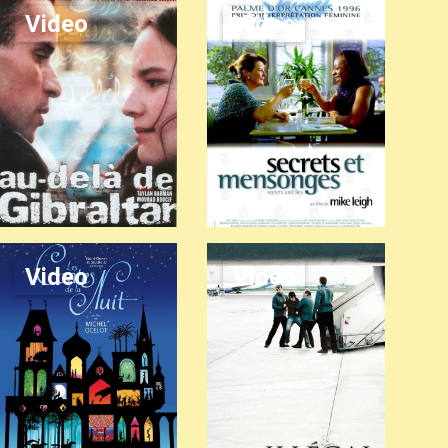
Video
Video
Video
Video