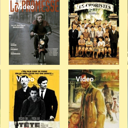
Video
Video
Video
Video