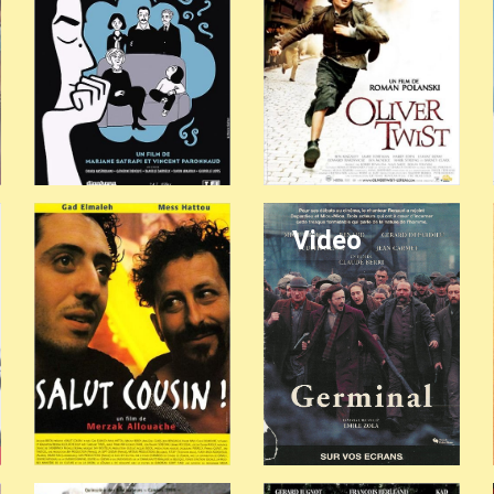
Video