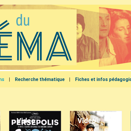
lms
Recherche thématique
Fiches et infos pédagogi
Video
Video