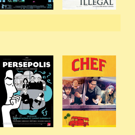
Jeudi 4 février 2027
Jeudi 18 mars 2027