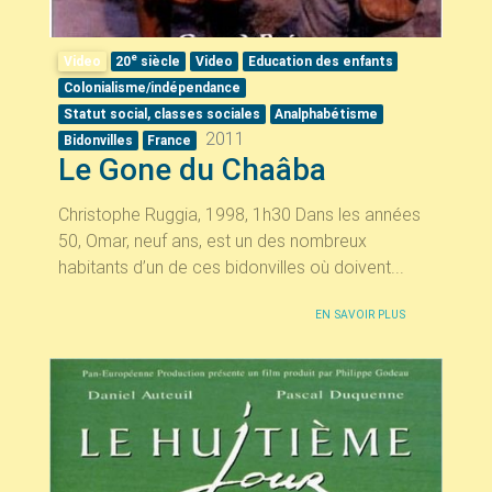
e
Video
20
siècle
Video
Education des enfants
Colonialisme/indépendance
Statut social, classes sociales
Analphabétisme
2011
Bidonvilles
France
Le Gone du Chaâba
Christophe Ruggia, 1998, 1h30 Dans les années
50, Omar, neuf ans, est un des nombreux
habitants d’un de ces bidonvilles où doivent...
EN SAVOIR PLUS