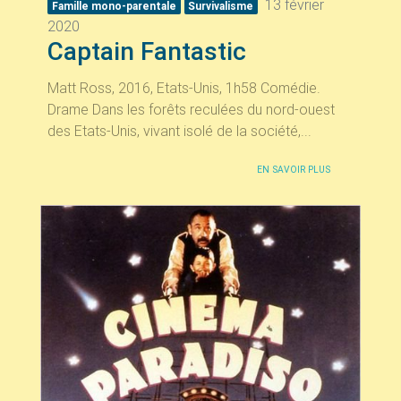
13 février
Famille mono-parentale
Survivalisme
2020
Captain Fantastic
Matt Ross, 2016, Etats-Unis, 1h58 Comédie.
Drame Dans les forêts reculées du nord-ouest
des Etats-Unis, vivant isolé de la société,...
EN SAVOIR PLUS