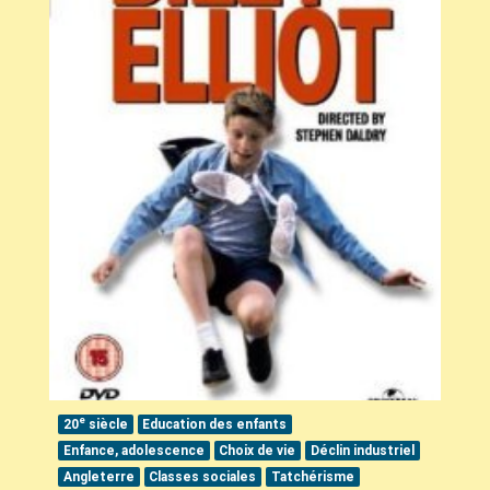
e
20
siècle
Education des enfants
Enfance, adolescence
Choix de vie
Déclin industriel
Angleterre
Classes sociales
Tatchérisme