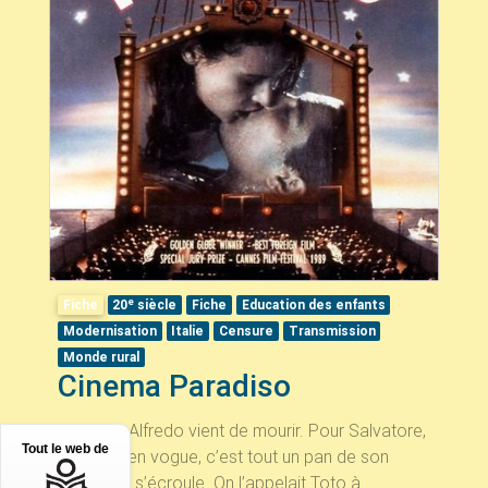
e
Fiche
20
siècle
Fiche
Education des enfants
Modernisation
Italie
Censure
Transmission
Monde rural
Cinema Paradiso
Résumé Alfredo vient de mourir. Pour Salvatore,
Tout le web de
cinéaste en vogue, c’est tout un pan de son
passé qui s’écroule. On l’appelait Toto à...