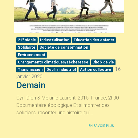
e
21
siècle
Industrialisation
Education des enfants
Solidarité
Société de consommation
Environnement
Changements climatiques/sécheresse
Choix de vie
16
Transmission
Déclin industriel
Action collective
janvier 2020
Demain
Cyril Dion & Mélanie Laurent, 2015, France, 2h00
Documentaire écologique Et si montrer des
solutions, raconter une histoire qui...
EN SAVOIR PLUS