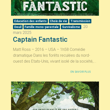
Education des enfants
Choix de vie
Transmission
20
Deuil
Famille mono-parentale
Survivalisme
mars 2025
Captain Fantastic
Matt Ross – 2016 – USA – 1h58 Comédie
dramatique Dans les forêts reculées du nord-
ouest des Etats-Unis, vivant isolé de la société,...
EN SAVOIR PLUS