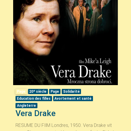
e
Page
20
siècle
Page
Solidarité
Education des filles
Avortement et santé
Angleterre
Vera Drake
RESUME DU FIlM Londres, 1950. Vera Drake vit