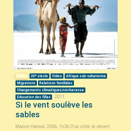
e
Video
20
siècle
Video
Afrique sub-saharienne
Migrations
Relations familiales
Changements climatiques/sécheresse
2011
Education des filles
Si le vent soulève les
sables
Marion Hänsel, 2006, 1h36 D’un côté, le désert