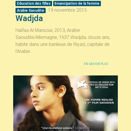
Education des filles
Emancipation de la femme
19 novembre 2015
Arabie Saoudite
Wadjda
Haifaa Al Mansour, 2013, Arabie
Saoudite/Allemagne, 1h37 Wadjda, douze ans,
habite dans une banlieue de Riyad, capitale de
l’Arabie...
EN SAVOIR PLUS