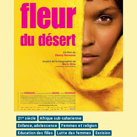
e
21
siècle
Afrique sub-saharienne
Enfance, adolescence
Femmes et religion
Education des filles
Lutte des femmes
Excision