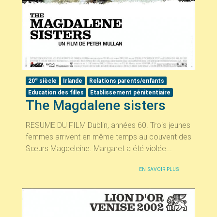
e
20
siècle
Irlande
Relations parents/enfants
Education des filles
Etablissement pénitentiaire
The Magdalene sisters
RESUME DU FILM Dublin, années 60. Trois jeunes
femmes arrivent en même temps au couvent des
Sœurs Magdeleine. Margaret a été violée...
EN SAVOIR PLUS