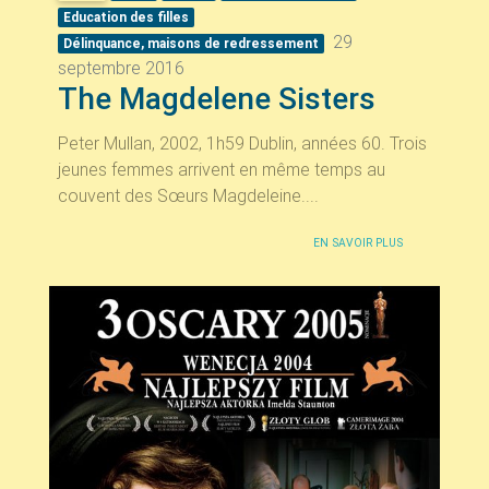
Education des filles
29
Délinquance, maisons de redressement
septembre 2016
The Magdelene Sisters
Peter Mullan, 2002, 1h59 Dublin, années 60. Trois
jeunes femmes arrivent en même temps au
couvent des Sœurs Magdeleine....
EN SAVOIR PLUS