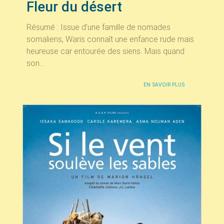
Fleur du désert
Résumé : Issue d’une famille de nomades
somaliens, Waris connaît une enfance rude mais
heureuse car entourée des siens. Mais quand
son...
EN SAVOIR PLUS