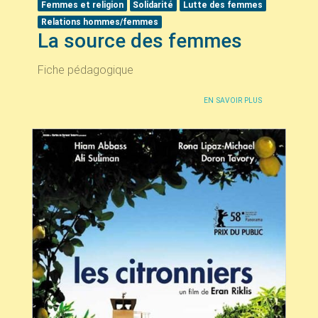
Femmes et religion
Solidarité
Lutte des femmes
Relations hommes/femmes
La source des femmes
Fiche pédagogique
EN SAVOIR PLUS