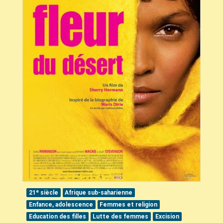
e
21
siècle
Afrique sub-saharienne
Enfance, adolescence
Femmes et religion
Education des filles
Lutte des femmes
Excision