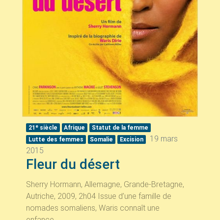
e
21
siècle
Afrique
Statut de la femme
19 mars
Lutte des femmes
Somalie
Excision
2015
Fleur du désert
Sherry Hormann, Allemagne, Grande-Bretagne,
Autriche, 2009, 2h04 Issue d’une famille de
nomades somaliens, Waris connaît une
enfance...