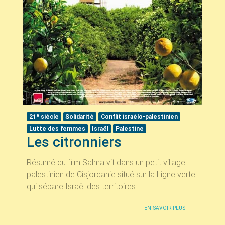
e
21
siècle
Solidarité
Conflit israélo-palestinien
Lutte des femmes
Israël
Palestine
Les citronniers
Résumé du film Salma vit dans un petit village
palestinien de Cisjordanie situé sur la Ligne verte
qui sépare Israël des territoires...
EN SAVOIR PLUS