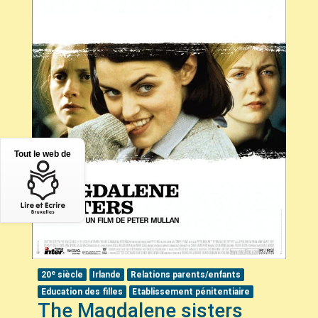
Tout le web de
e
20
siècle
Irlande
Relations parents/enfants
Education des filles
Etablissement pénitentiaire
The Magdalene sisters