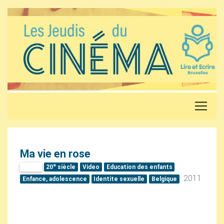
Ma vie en rose
e
Video
20
siècle
Video
Education des enfants
2011
Enfance, adolescence
Identite sexuelle
Belgique