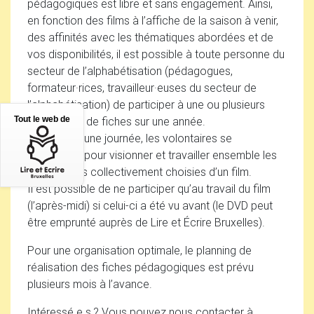
pédagogiques est libre et sans engagement. Ainsi,
en fonction des films à l’affiche de la saison à venir,
des affinités avec les thématiques abordées et de
vos disponibilités, il est possible à toute personne du
secteur de l’alphabétisation (pédagogues,
formateur
·
rices, travailleur
·
euses du secteur de
l’alphabétisation) de participer à une ou plusieurs
réalisations de fiches sur une année.
Tout le web de
Le temps d’une journée, les volontaires se
regroupent pour visionner et travailler ensemble les
thématiques collectivement choisies d’un film.
Il est possible de ne participer qu’au travail du film
(l’après-midi) si celui-ci a été vu avant (le
DVD
peut
être emprunté auprès de Lire et Écrire Bruxelles).
Pour une organisation optimale, le planning de
réalisation des fiches pédagogiques est prévu
plusieurs mois à l’avance.
Intéressé.e.s
? Vous pouvez nous contacter à