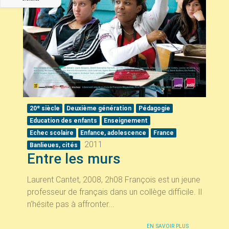
e
20
siècle
Deuxième génération
Pédagogie
Education des enfants
Enseignement
Echec scolaire
Enfance, adolescence
France
2011
Banlieues, cités
Entre les murs
Laurent Cantet, 2008, 2h08 François est un jeune
professeur de français dans un collège difficile. Il
n’hésite pas à affronter...
EN SAVOIR PLUS