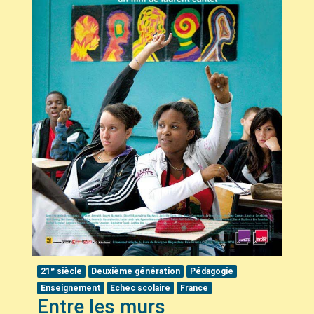
e
21
siècle
Deuxième génération
Pédagogie
Enseignement
Echec scolaire
France
Entre les murs