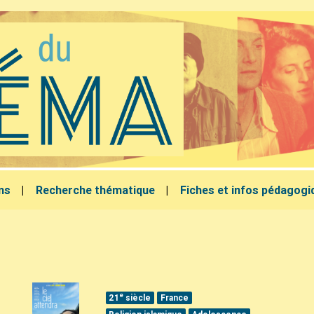
lms
Recherche thématique
Fiches et infos pédagogi
s
e
21
siècle
France