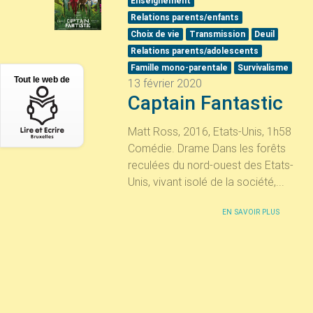
Enseignement
Relations parents/enfants
Choix de vie
Transmission
Deuil
Relations parents/adolescents
Famille mono-parentale
Survivalisme
Tout le web de
13 février 2020
Captain Fantastic
Matt Ross, 2016, Etats-Unis, 1h58
Comédie. Drame Dans les forêts
reculées du nord-ouest des Etats-
Unis, vivant isolé de la société,...
EN SAVOIR PLUS