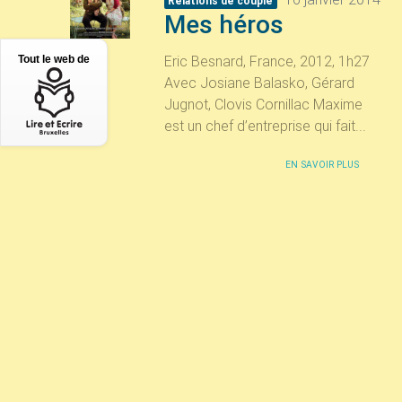
Relations de couple
Mes héros
Eric Besnard, France, 2012, 1h27
Tout le web de
Avec Josiane Balasko, Gérard
Jugnot, Clovis Cornillac Maxime
est un chef d’entreprise qui fait...
EN SAVOIR PLUS