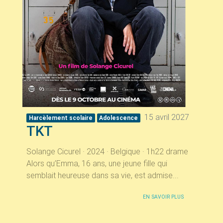
15 avril 2027
Harcèlement scolaire
Adolescence
TKT
Solange Cicurel · 2024 · Belgique · 1h22 drame
Alors qu’Emma, 16 ans, une jeune fille qui
semblait heureuse dans sa vie, est admise...
EN SAVOIR PLUS