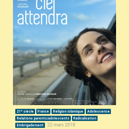
e
21
siècle
France
Religion islamique
Adolescence
Relations parents/adolescents
Radicalisation
22 mars 2018
Embrigadement