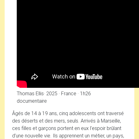
Thomas Ellis
·
2025
·
France
·
1h26
documentaire
Âgés de 14 à 19 ans, cinq adolescents ont traversé
des déserts et des mers, seuls. Arrivés à Marseille,
ces filles et garçons portent en eux l’espoir brûlant
d’une nouvelle vie. Ils apprennent un métier, un pays,