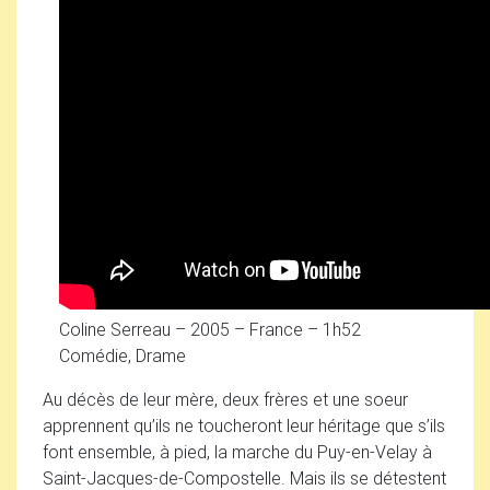
Coline Serreau – 2005 – France – 1h52
Comédie, Drame
Au décès de leur mère, deux frères et une soeur
apprennent qu’ils ne toucheront leur héritage que s’ils
font ensemble, à pied, la marche du Puy-en-Velay à
Saint-Jacques-de-Compostelle. Mais ils se détestent