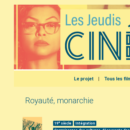
Le projet
Tous les fi
Royauté, monarchie
e
19
siècle
Intégration