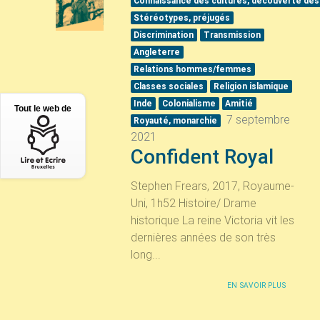
Connaissance des cultures, découverte des
Stéréotypes, préjugés
Discrimination
Transmission
Angleterre
Relations hommes/femmes
Classes sociales
Religion islamique
Inde
Colonialisme
Amitié
Tout le web de
7 septembre
Royauté, monarchie
2021
Confident Royal
Stephen Frears, 2017, Royaume-
Uni, 1h52 Histoire/ Drame
historique La reine Victoria vit les
dernières années de son très
long...
EN SAVOIR PLUS