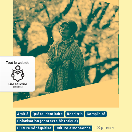
Tout le web de
Amitié
Quête identitaire
Road trip
Complicité
Colonisation (contexte historique)
13 janvier
Culture sénégalaise
Culture européenne