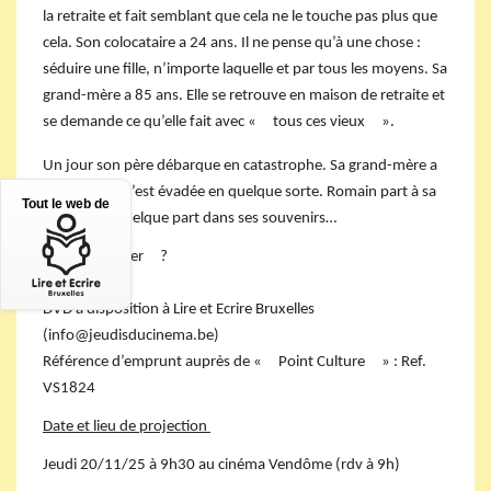
la retraite et fait semblant que cela ne le touche pas plus que
cela. Son colocataire a 24 ans. Il ne pense qu’à une chose :
séduire une fille, n’importe laquelle et par tous les moyens. Sa
grand-mère a 85 ans. Elle se retrouve en maison de retraite et
se demande ce qu’elle fait avec «
tous ces vieux
».
Un jour son père débarque en catastrophe. Sa grand-mère a
disparu. Elle s’est évadée en quelque sorte. Romain part à sa
Tout le web de
recherche, quelque part dans ses souvenirs…
Où l’emprunter
?
DVD
à disposition à Lire et Ecrire Bruxelles
(info
@
jeudisducinema.be)
Référence d’emprunt auprès de «
Point Culture
» : Ref.
VS1824
Date et lieu de projection
Jeudi 20/11/25 à 9h30 au cinéma Vendôme (rdv à 9h)