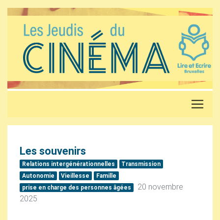
Les souvenirs
Relations intergénérationnelles
Transmission
Autonomie
Vieillesse
Famille
20 novembre
prise en charge des personnes âgées
2025