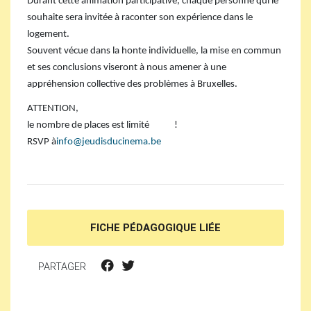
Durant cette animation participative, chaque personne qui le
souhaite sera invitée à raconter son expérience dans le
logement.
Souvent vécue dans la honte individuelle, la mise en commun
et ses conclusions viseront à nous amener à une
appréhension collective des problèmes à Bruxelles.
ATTENTION
,
le nombre de places est limité
!
RSVP
à
info
@
jeudisducinema.be
FICHE PÉDAGOGIQUE LIÉE
PARTAGER