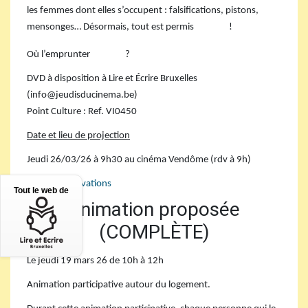
les femmes dont elles s’occupent : falsifications, pistons,
mensonges… Désormais, tout est permis
!
Où l’emprunter
?
DVD
à disposition à Lire et Écrire Bruxelles
(info
@
jeudisducinema.be)
Point Culture : Ref.
VI0450
Date et lieu de projection
Jeudi 26/03/26 à 9h30 au cinéma Vendôme (rdv à 9h)
Infos et réservations
Tout le web de
Animation proposée
(
COMPL
È
TE
)
Le jeudi 19 mars 26 de 10h à 12h
Animation participative autour du logement.