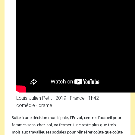
Louis-Julien Petit
·
2019
·
France
·
1h42
comédie
·
drame
Suite à une décision municipale, l’Envol, centre d’accueil pour
femmes sans-chez-soi, va fermer. Il ne reste plus que trois
mois aux travailleuses sociales pour réinsérer coûte que coûte