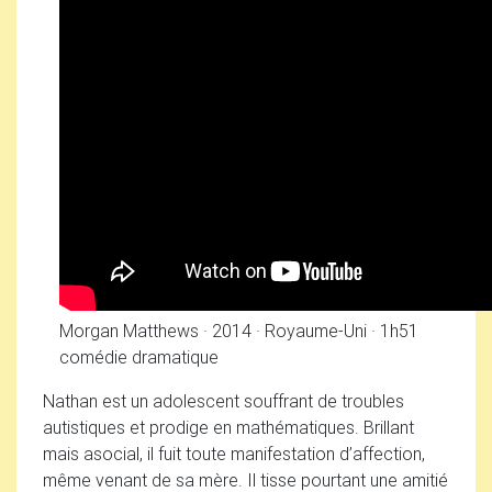
Morgan Matthews
·
2014
·
Royaume-Uni
·
1h51
comédie dramatique
Nathan est un adolescent souffrant de troubles
autistiques et prodige en mathématiques. Brillant
mais asocial, il fuit toute manifestation d’affection,
même venant de sa mère. Il tisse pourtant une amitié