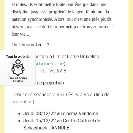
et utiles. Ils vont mettre toute leur énergie dans une
discipline jusque-là propriété de la gent féminine : la
natation synchronisée. Alors, oui c’est une idée plutôt
bizarre, mais ce défi leur permettra de trouver un sens à
leur vie...
Où l’emprunter
?
DVD
à disposition à Lire et Écrire Bruxelles
Tout le web de
(
info
@
jeudisducinema.be
)
PointCulture : Ref.
VG0698
Date et lieu de projection
Début des séances à 9h30 (
RDV
à 9h au lieu de
projection)
Jeudi 08/12/22 au cinéma Vendôme
Jeudi 15/12/22 au Centre Culturel de
Schaerbeek -
ANNUL
É