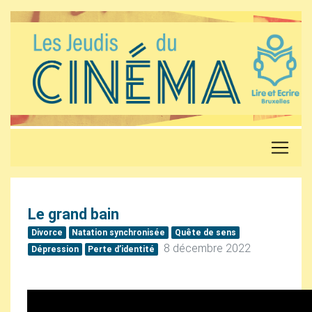
Le grand bain
Divorce
Natation synchronisée
Quête de sens
8 décembre 2022
Dépression
Perte d’identité