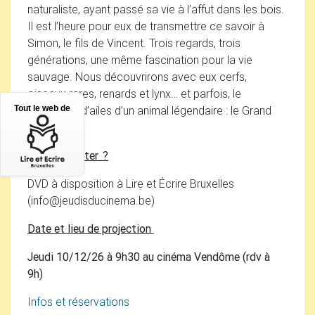
naturaliste, ayant passé sa vie à l’affut dans les bois.
Il est l’heure pour eux de transmettre ce savoir à
Simon, le fils de Vincent. Trois regards, trois
générations, une même fascination pour la vie
sauvage. Nous découvrirons avec eux cerfs,
oiseaux rares, renards et lynx… et parfois, le
battement d’ailes d’un animal légendaire : le Grand
Tout le web de
Tétras.
Où l’emprunter
?
DVD
à disposition à Lire et Écrire Bruxelles
(info
@
jeudisducinema.be)
Date et lieu de projection
Jeudi 10/12/26 à 9h30 au cinéma Vendôme (rdv à
9h)
Infos et réservations