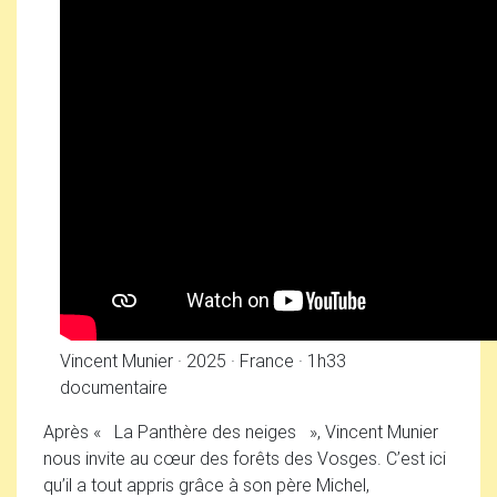
Vincent Munier
·
2025
·
France
·
1h33
documentaire
Après «
La Panthère des neiges
», Vincent Munier
nous invite au cœur des forêts des Vosges. C’est ici
qu’il a tout appris grâce à son père Michel,