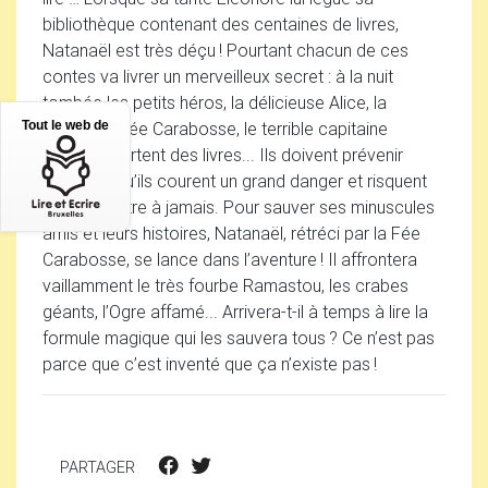
bibliothèque contenant des centaines de livres,
Natanaël est très déçu
! Pourtant chacun de ces
contes va livrer un merveilleux secret : à la nuit
tombée les petits héros, la délicieuse Alice, la
méchante fée Carabosse, le terrible capitaine
Tout le web de
Crochet, sortent des livres... Ils doivent prévenir
Natanaël qu’ils courent un grand danger et risquent
de disparaître à jamais. Pour sauver ses minuscules
amis et leurs histoires, Natanaël, rétréci par la Fée
Carabosse, se lance dans l’aventure
! Il affrontera
vaillamment le très fourbe Ramastou, les crabes
géants, l’Ogre affamé... Arrivera-t-il à temps à lire la
formule magique qui les sauvera tous
? Ce n’est pas
parce que c’est inventé que ça n’existe pas
!
PARTAGER