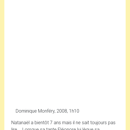
Dominique Monféry, 2008, 1h10
Natanaël a bientôt 7 ans mais il ne sait toujours pas
lire … Lorsque sa tante Eléonore lui lègue sa