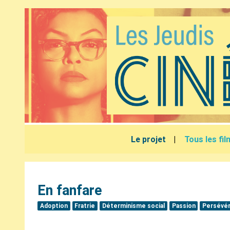
Le projet
Tous les fi
En fanfare
Adoption
Fratrie
Déterminisme social
Passion
Persévé