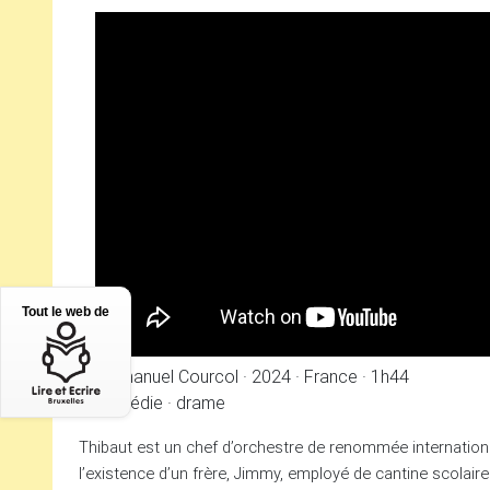
Tout le web de
Emmanuel Courcol
·
2024
·
France
·
1h44
comédie
·
drame
Thibaut est un chef d’orchestre de renommée internationale
l’existence d’un frère, Jimmy, employé de cantine scolai