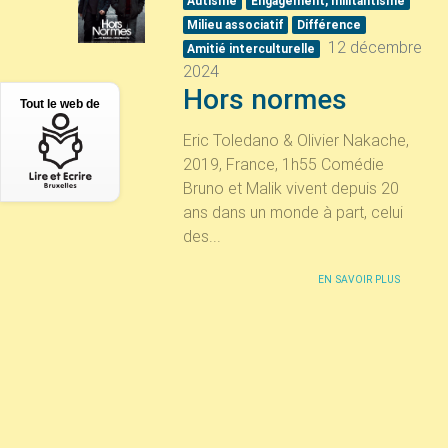
Autisme
Engagement, militantisme
Milieu associatif
Différence
12 décembre
Amitié interculturelle
2024
Hors normes
Tout le web de
Eric Toledano & Olivier Nakache,
2019, France, 1h55 Comédie
Bruno et Malik vivent depuis 20
ans dans un monde à part, celui
des...
EN SAVOIR PLUS