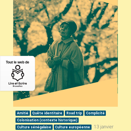
Tout le web de
Amitié
Quête identitaire
Road trip
Complicité
Colonisation (contexte historique)
13 janvier
Culture sénégalaise
Culture européenne