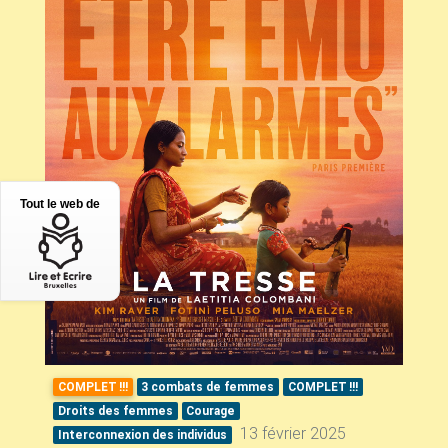
Tout le web de
COMPLET
!!!
3 combats de femmes
COMPLET
!!!
Droits des femmes
Courage
13 février 2025
Interconnexion des individus