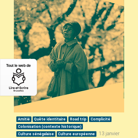
Tout le web de
Amitié
Quête identitaire
Road trip
Complicité
Colonisation (contexte historique)
13 janvier
Culture sénégalaise
Culture européenne