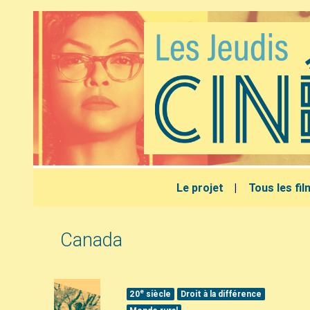
Le projet
Tous les fi
Canada
e
20
siècle
Droit à la différence