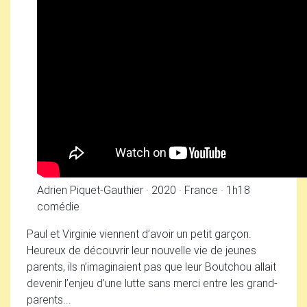
Adrien Piquet-Gauthier
·
2020
·
France
·
1h18
comédie
Paul et Virginie viennent d’avoir un petit garçon.
Heureux de découvrir leur nouvelle vie de jeunes
parents, ils n’imaginaient pas que leur Boutchou allait
devenir l’enjeu d’une lutte sans merci entre les grand-
parents...