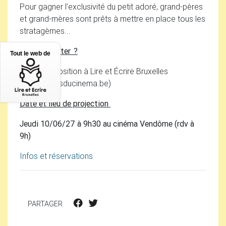
Pour gagner l’exclusivité du petit adoré, grand-pères
et grand-mères sont prêts à mettre en place tous les
stratagèmes...
Où l’emprunter
?
Tout le web de
DVD
à disposition à Lire et Écrire Bruxelles
(info
@
jeudisducinema.be)
Date et lieu de projection
Jeudi 10/06/27 à 9h30 au cinéma Vendôme (rdv à
9h)
Infos et réservations
PARTAGER