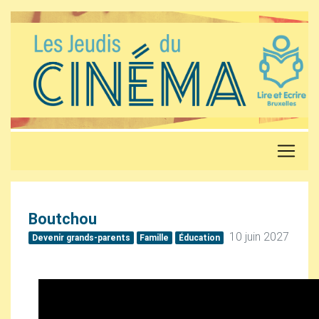
Boutchou
10 juin 2027
Devenir grands-parents
Famille
Éducation