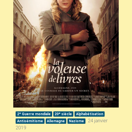
e
e
2
Guerre mondiale
20
siècle
Alphabétisation
24 janvier
Antisémitisme
Allemagne
Nazisme
2019