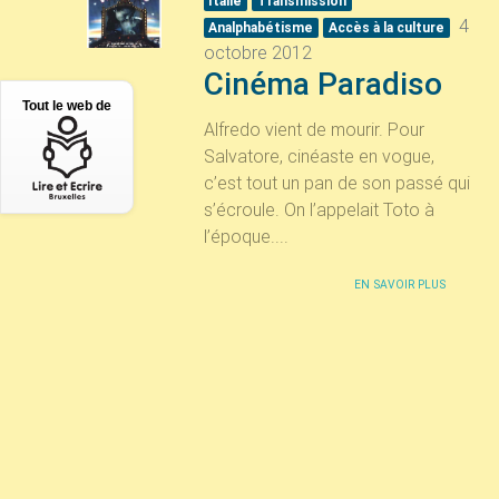
Italie
Transmission
4
Analphabétisme
Accès à la culture
octobre 2012
Cinéma Paradiso
Tout le web de
Alfredo vient de mourir. Pour
Salvatore, cinéaste en vogue,
c’est tout un pan de son passé qui
s’écroule. On l’appelait Toto à
l’époque....
EN SAVOIR PLUS