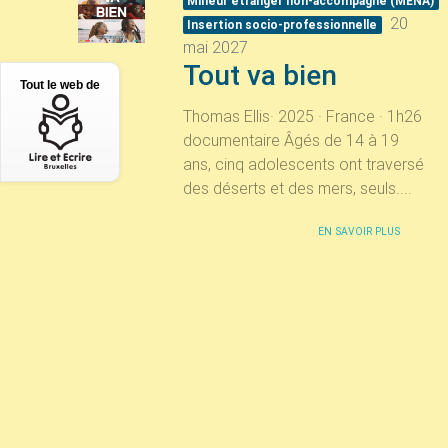
Mineur étranger non-accompagné (
MENA
)
20
Insertion socio-professionnelle
mai 2027
Tout va bien
Tout le web de
Thomas Ellis· 2025 · France · 1h26
documentaire Âgés de 14 à 19
ans, cinq adolescents ont traversé
des déserts et des mers, seuls....
EN SAVOIR PLUS