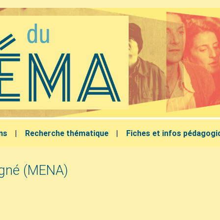
lms
Recherche thématique
Fiches et infos pédagogi
gné (
MENA
)