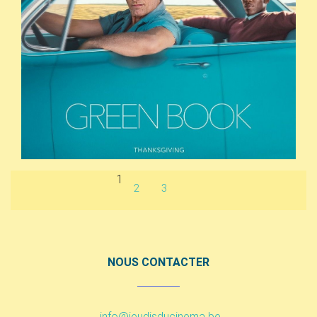
1
2
3
NOUS CONTACTER
info@jeudisducinema.be